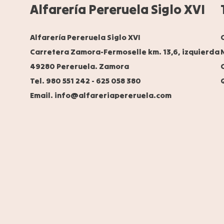
Alfarería Pereruela Siglo XVI
Alfarería Pereruela Siglo XVI
Carretera Zamora-Fermoselle km. 13,6, izquierda
49280 Pereruela. Zamora
Tel. 980 551 242
-
625 058 380
Email. info@alfareriapereruela.com