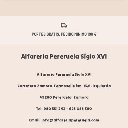
24/72H PAQUETERÍA | 20/40 DÍAS HORNOS
Alfarería Pereruela Siglo XVI
Alfarería Pereruela Siglo XVI
Carretera Zamora-Fermoselle km. 13,6, izquierda
49280 Pereruela. Zamora
Tel. 980 551 242
-
625 058 380
Email. info@alfareriapereruela.com