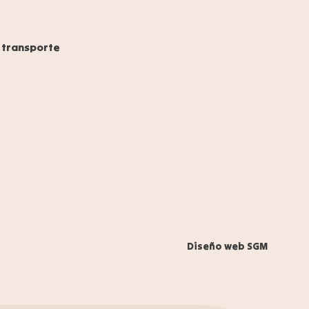
 transporte
625058380
instagram
Diseño web SGM