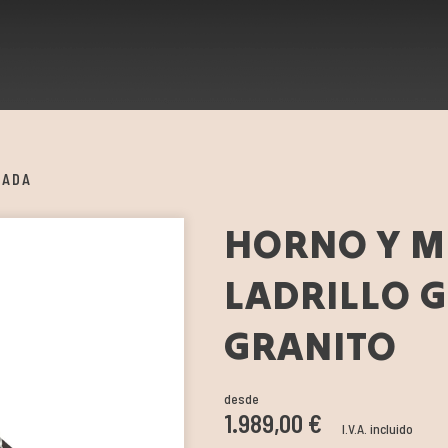
RADA
HORNO Y ME
LADRILLO G
GRANITO
desde
1.989,00 €
I.V.A. incluido