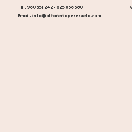
Tel. 980 551 242
-
625 058 380
Email. info@alfareriapereruela.com