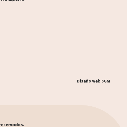
625058380
instagram
Diseño web SGM
reservados.