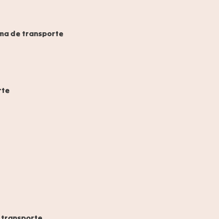
ma de transporte
rte
 transporte