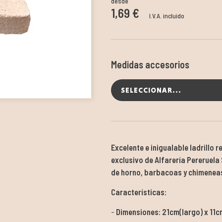
desde
1,69 €
I.V.A. incluido
Medidas accesorios
SELECCIONAR...
Excelente e inigualable ladrillo 
exclusivo de Alfarería Pereruela
de horno, barbacoas y chimenea
Características:
Dimensiones: 21cm(largo) x 11