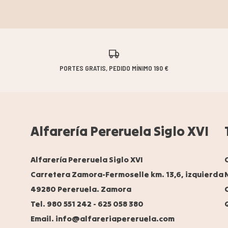
PORTES GRATIS, PEDIDO MÍNIMO 190 €
Alfarería Pereruela Siglo XVI
Alfarería Pereruela Siglo XVI
Carretera Zamora-Fermoselle km. 13,6, izquierda
49280 Pereruela. Zamora
Tel. 980 551 242
-
625 058 380
Email. info@alfareriapereruela.com