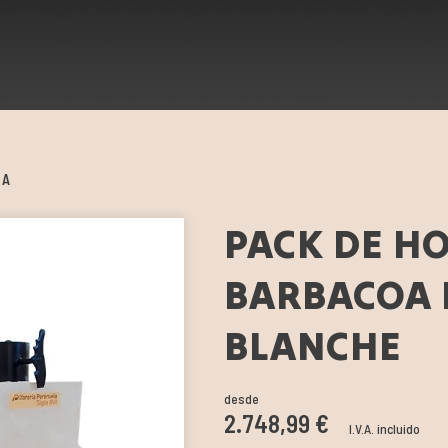
OA
PACK DE H
BARBACOA 
BLANCHE
desde
2.748,99 €
I.V.A. incluido