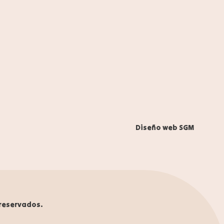
625058380
instagram
Diseño web SGM
reservados.