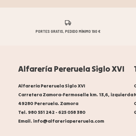
PORTES GRATIS, PEDIDO MÍNIMO 190 €
Alfarería Pereruela Siglo XVI
Alfarería Pereruela Siglo XVI
Carretera Zamora-Fermoselle km. 13,6, izquierda
49280 Pereruela. Zamora
Tel. 980 551 242
-
625 058 380
Email. info@alfareriapereruela.com