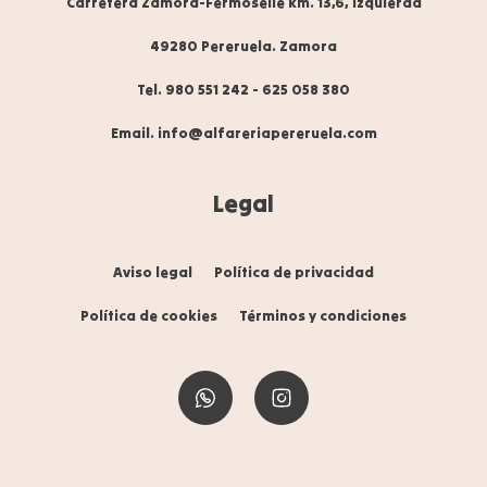
Carretera Zamora-Fermoselle km. 13,6, izquierda
49280 Pereruela. Zamora
Tel. 980 551 242
-
625 058 380
Email. info@alfareriapereruela.com
Legal
Aviso legal
Política de privacidad
Política de cookies
Términos y condiciones