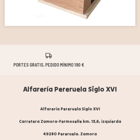
24/72H PAQUETERÍA | 20/40 DÍAS HORNOS
Alfarería Pereruela Siglo XVI
Alfarería Pereruela Siglo XVI
Carretera Zamora-Fermoselle km. 13,6, izquierda
49280 Pereruela. Zamora